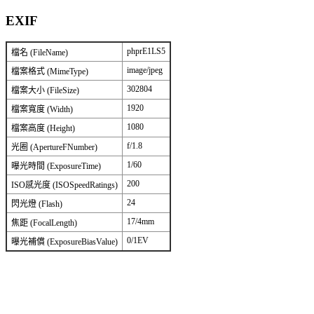
EXIF
phprE1LS5
檔名 (FileName)
image/jpeg
檔案格式 (MimeType)
302804
檔案大小 (FileSize)
1920
檔案寬度 (Width)
1080
檔案高度 (Height)
f/1.8
光圈 (ApertureFNumber)
1/60
曝光時間 (ExposureTime)
200
ISO感光度 (ISOSpeedRatings)
24
閃光燈 (Flash)
17/4mm
焦距 (FocalLength)
0/1EV
曝光補償 (ExposureBiasValue)