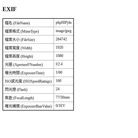
EXIF
phpHlPj4a
檔名 (FileName)
image/jpeg
檔案格式 (MimeType)
284742
檔案大小 (FileSize)
1920
檔案寬度 (Width)
1080
檔案高度 (Height)
f/2.4
光圈 (ApertureFNumber)
1/60
曝光時間 (ExposureTime)
160
ISO感光度 (ISOSpeedRatings)
24
閃光燈 (Flash)
77/50mm
焦距 (FocalLength)
0/1EV
曝光補償 (ExposureBiasValue)