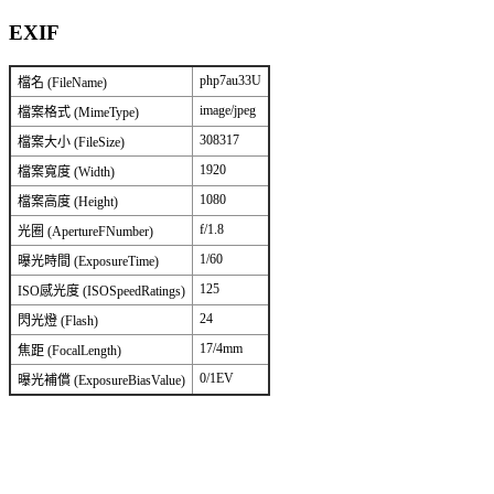
EXIF
php7au33U
檔名 (FileName)
image/jpeg
檔案格式 (MimeType)
308317
檔案大小 (FileSize)
1920
檔案寬度 (Width)
1080
檔案高度 (Height)
f/1.8
光圈 (ApertureFNumber)
1/60
曝光時間 (ExposureTime)
125
ISO感光度 (ISOSpeedRatings)
24
閃光燈 (Flash)
17/4mm
焦距 (FocalLength)
0/1EV
曝光補償 (ExposureBiasValue)