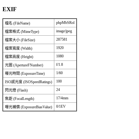
EXIF
phpMbSRol
檔名 (FileName)
image/jpeg
檔案格式 (MimeType)
287581
檔案大小 (FileSize)
1920
檔案寬度 (Width)
1080
檔案高度 (Height)
f/1.8
光圈 (ApertureFNumber)
1/60
曝光時間 (ExposureTime)
100
ISO感光度 (ISOSpeedRatings)
24
閃光燈 (Flash)
17/4mm
焦距 (FocalLength)
0/1EV
曝光補償 (ExposureBiasValue)