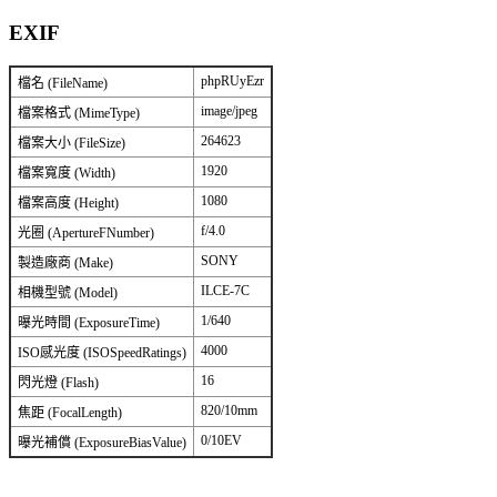
EXIF
phpRUyEzr
檔名 (FileName)
image/jpeg
檔案格式 (MimeType)
264623
檔案大小 (FileSize)
1920
檔案寬度 (Width)
1080
檔案高度 (Height)
f/4.0
光圈 (ApertureFNumber)
SONY
製造廠商 (Make)
ILCE-7C
相機型號 (Model)
1/640
曝光時間 (ExposureTime)
4000
ISO感光度 (ISOSpeedRatings)
16
閃光燈 (Flash)
820/10mm
焦距 (FocalLength)
0/10EV
曝光補償 (ExposureBiasValue)