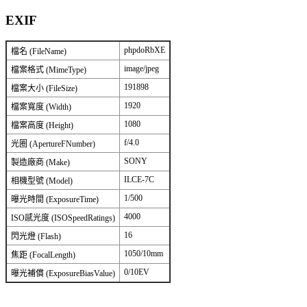
EXIF
phpdoRbXE
檔名 (FileName)
image/jpeg
檔案格式 (MimeType)
191898
檔案大小 (FileSize)
1920
檔案寬度 (Width)
1080
檔案高度 (Height)
f/4.0
光圈 (ApertureFNumber)
SONY
製造廠商 (Make)
ILCE-7C
相機型號 (Model)
1/500
曝光時間 (ExposureTime)
4000
ISO感光度 (ISOSpeedRatings)
16
閃光燈 (Flash)
1050/10mm
焦距 (FocalLength)
0/10EV
曝光補償 (ExposureBiasValue)