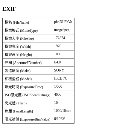
EXIF
phpDLFhVo
檔名 (FileName)
image/jpeg
檔案格式 (MimeType)
172874
檔案大小 (FileSize)
1920
檔案寬度 (Width)
1080
檔案高度 (Height)
f/4.0
光圈 (ApertureFNumber)
SONY
製造廠商 (Make)
ILCE-7C
相機型號 (Model)
1/500
曝光時間 (ExposureTime)
4000
ISO感光度 (ISOSpeedRatings)
16
閃光燈 (Flash)
1050/10mm
焦距 (FocalLength)
0/10EV
曝光補償 (ExposureBiasValue)