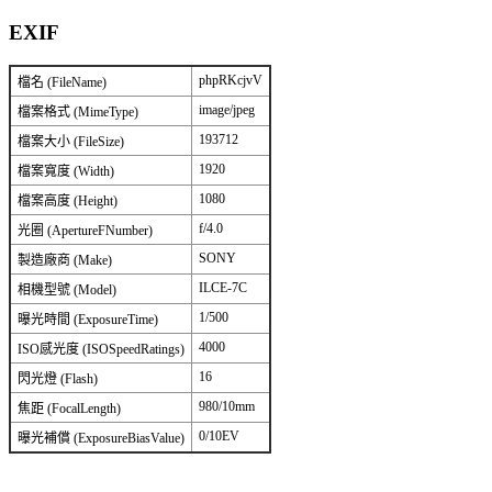
EXIF
phpRKcjvV
檔名 (FileName)
image/jpeg
檔案格式 (MimeType)
193712
檔案大小 (FileSize)
1920
檔案寬度 (Width)
1080
檔案高度 (Height)
f/4.0
光圈 (ApertureFNumber)
SONY
製造廠商 (Make)
ILCE-7C
相機型號 (Model)
1/500
曝光時間 (ExposureTime)
4000
ISO感光度 (ISOSpeedRatings)
16
閃光燈 (Flash)
980/10mm
焦距 (FocalLength)
0/10EV
曝光補償 (ExposureBiasValue)