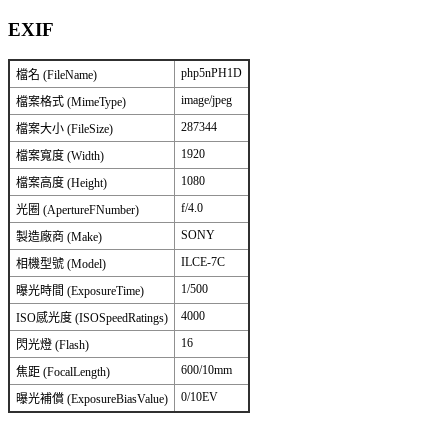
EXIF
php5nPH1D
檔名 (FileName)
image/jpeg
檔案格式 (MimeType)
287344
檔案大小 (FileSize)
1920
檔案寬度 (Width)
1080
檔案高度 (Height)
f/4.0
光圈 (ApertureFNumber)
SONY
製造廠商 (Make)
ILCE-7C
相機型號 (Model)
1/500
曝光時間 (ExposureTime)
4000
ISO感光度 (ISOSpeedRatings)
16
閃光燈 (Flash)
600/10mm
焦距 (FocalLength)
0/10EV
曝光補償 (ExposureBiasValue)