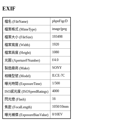
EXIF
phpnFigcD
檔名 (FileName)
image/jpeg
檔案格式 (MimeType)
193498
檔案大小 (FileSize)
1920
檔案寬度 (Width)
1080
檔案高度 (Height)
f/4.0
光圈 (ApertureFNumber)
SONY
製造廠商 (Make)
ILCE-7C
相機型號 (Model)
1/500
曝光時間 (ExposureTime)
4000
ISO感光度 (ISOSpeedRatings)
16
閃光燈 (Flash)
1050/10mm
焦距 (FocalLength)
0/10EV
曝光補償 (ExposureBiasValue)