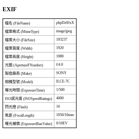
EXIF
phpDz9JxX
檔名 (FileName)
image/jpeg
檔案格式 (MimeType)
193237
檔案大小 (FileSize)
1920
檔案寬度 (Width)
1080
檔案高度 (Height)
f/4.0
光圈 (ApertureFNumber)
SONY
製造廠商 (Make)
ILCE-7C
相機型號 (Model)
1/500
曝光時間 (ExposureTime)
4000
ISO感光度 (ISOSpeedRatings)
16
閃光燈 (Flash)
1050/10mm
焦距 (FocalLength)
0/10EV
曝光補償 (ExposureBiasValue)