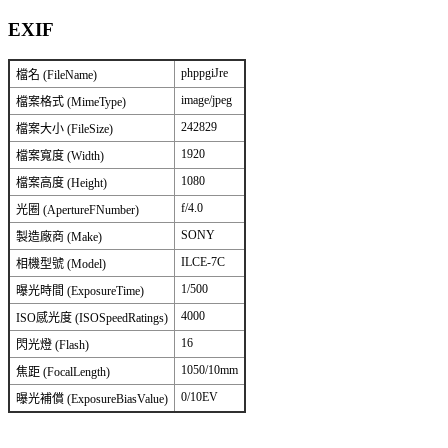
EXIF
phppgiJre
檔名 (FileName)
image/jpeg
檔案格式 (MimeType)
242829
檔案大小 (FileSize)
1920
檔案寬度 (Width)
1080
檔案高度 (Height)
f/4.0
光圈 (ApertureFNumber)
SONY
製造廠商 (Make)
ILCE-7C
相機型號 (Model)
1/500
曝光時間 (ExposureTime)
4000
ISO感光度 (ISOSpeedRatings)
16
閃光燈 (Flash)
1050/10mm
焦距 (FocalLength)
0/10EV
曝光補償 (ExposureBiasValue)