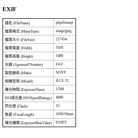
EXIF
phpdSumqv
檔名 (FileName)
image/jpeg
檔案格式 (MimeType)
227454
檔案大小 (FileSize)
1920
檔案寬度 (Width)
1080
檔案高度 (Height)
f/4.0
光圈 (ApertureFNumber)
SONY
製造廠商 (Make)
ILCE-7C
相機型號 (Model)
1/500
曝光時間 (ExposureTime)
4000
ISO感光度 (ISOSpeedRatings)
16
閃光燈 (Flash)
1050/10mm
焦距 (FocalLength)
0/10EV
曝光補償 (ExposureBiasValue)