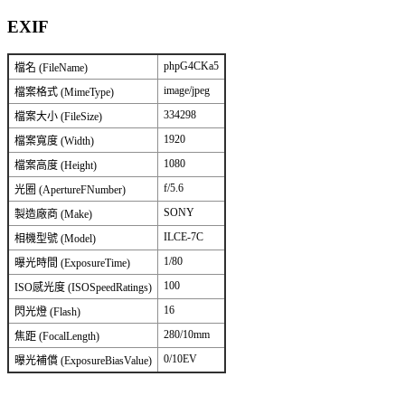
EXIF
phpG4CKa5
檔名 (FileName)
image/jpeg
檔案格式 (MimeType)
334298
檔案大小 (FileSize)
1920
檔案寬度 (Width)
1080
檔案高度 (Height)
f/5.6
光圈 (ApertureFNumber)
SONY
製造廠商 (Make)
ILCE-7C
相機型號 (Model)
1/80
曝光時間 (ExposureTime)
100
ISO感光度 (ISOSpeedRatings)
16
閃光燈 (Flash)
280/10mm
焦距 (FocalLength)
0/10EV
曝光補償 (ExposureBiasValue)