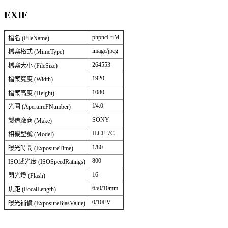
EXIF
phpncLriM
檔名 (FileName)
image/jpeg
檔案格式 (MimeType)
264553
檔案大小 (FileSize)
1920
檔案寬度 (Width)
1080
檔案高度 (Height)
f/4.0
光圈 (ApertureFNumber)
SONY
製造廠商 (Make)
ILCE-7C
相機型號 (Model)
1/80
曝光時間 (ExposureTime)
800
ISO感光度 (ISOSpeedRatings)
16
閃光燈 (Flash)
650/10mm
焦距 (FocalLength)
0/10EV
曝光補償 (ExposureBiasValue)