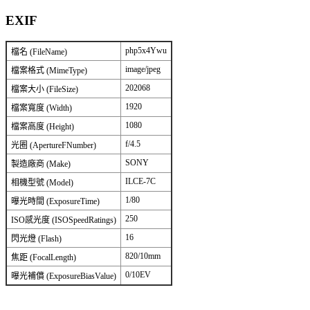
EXIF
php5x4Ywu
檔名 (FileName)
image/jpeg
檔案格式 (MimeType)
202068
檔案大小 (FileSize)
1920
檔案寬度 (Width)
1080
檔案高度 (Height)
f/4.5
光圈 (ApertureFNumber)
SONY
製造廠商 (Make)
ILCE-7C
相機型號 (Model)
1/80
曝光時間 (ExposureTime)
250
ISO感光度 (ISOSpeedRatings)
16
閃光燈 (Flash)
820/10mm
焦距 (FocalLength)
0/10EV
曝光補償 (ExposureBiasValue)