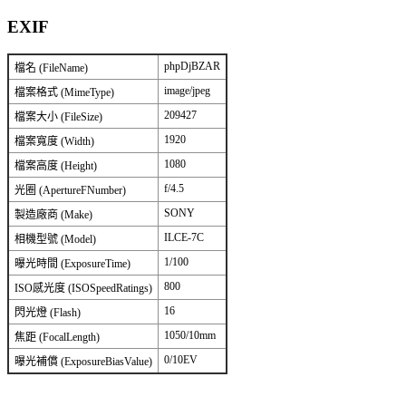
EXIF
phpDjBZAR
檔名 (FileName)
image/jpeg
檔案格式 (MimeType)
209427
檔案大小 (FileSize)
1920
檔案寬度 (Width)
1080
檔案高度 (Height)
f/4.5
光圈 (ApertureFNumber)
SONY
製造廠商 (Make)
ILCE-7C
相機型號 (Model)
1/100
曝光時間 (ExposureTime)
800
ISO感光度 (ISOSpeedRatings)
16
閃光燈 (Flash)
1050/10mm
焦距 (FocalLength)
0/10EV
曝光補償 (ExposureBiasValue)