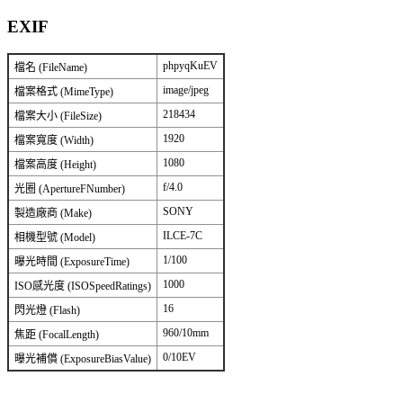
EXIF
phpyqKuEV
檔名 (FileName)
image/jpeg
檔案格式 (MimeType)
218434
檔案大小 (FileSize)
1920
檔案寬度 (Width)
1080
檔案高度 (Height)
f/4.0
光圈 (ApertureFNumber)
SONY
製造廠商 (Make)
ILCE-7C
相機型號 (Model)
1/100
曝光時間 (ExposureTime)
1000
ISO感光度 (ISOSpeedRatings)
16
閃光燈 (Flash)
960/10mm
焦距 (FocalLength)
0/10EV
曝光補償 (ExposureBiasValue)