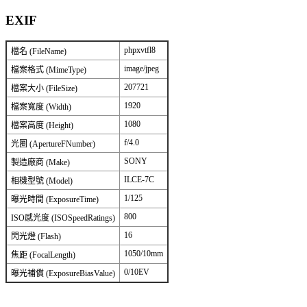
EXIF
phpxvtfl8
檔名 (FileName)
image/jpeg
檔案格式 (MimeType)
207721
檔案大小 (FileSize)
1920
檔案寬度 (Width)
1080
檔案高度 (Height)
f/4.0
光圈 (ApertureFNumber)
SONY
製造廠商 (Make)
ILCE-7C
相機型號 (Model)
1/125
曝光時間 (ExposureTime)
800
ISO感光度 (ISOSpeedRatings)
16
閃光燈 (Flash)
1050/10mm
焦距 (FocalLength)
0/10EV
曝光補償 (ExposureBiasValue)