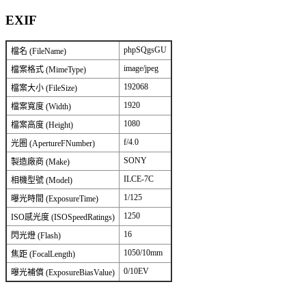
EXIF
phpSQgsGU
檔名 (FileName)
image/jpeg
檔案格式 (MimeType)
192068
檔案大小 (FileSize)
1920
檔案寬度 (Width)
1080
檔案高度 (Height)
f/4.0
光圈 (ApertureFNumber)
SONY
製造廠商 (Make)
ILCE-7C
相機型號 (Model)
1/125
曝光時間 (ExposureTime)
1250
ISO感光度 (ISOSpeedRatings)
16
閃光燈 (Flash)
1050/10mm
焦距 (FocalLength)
0/10EV
曝光補償 (ExposureBiasValue)