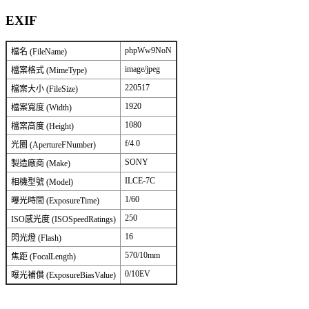
EXIF
phpWw9NoN
檔名 (FileName)
image/jpeg
檔案格式 (MimeType)
220517
檔案大小 (FileSize)
1920
檔案寬度 (Width)
1080
檔案高度 (Height)
f/4.0
光圈 (ApertureFNumber)
SONY
製造廠商 (Make)
ILCE-7C
相機型號 (Model)
1/60
曝光時間 (ExposureTime)
250
ISO感光度 (ISOSpeedRatings)
16
閃光燈 (Flash)
570/10mm
焦距 (FocalLength)
0/10EV
曝光補償 (ExposureBiasValue)