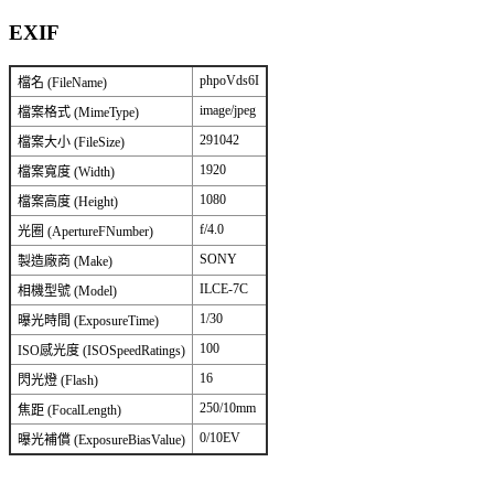
EXIF
phpoVds6I
檔名 (FileName)
image/jpeg
檔案格式 (MimeType)
291042
檔案大小 (FileSize)
1920
檔案寬度 (Width)
1080
檔案高度 (Height)
f/4.0
光圈 (ApertureFNumber)
SONY
製造廠商 (Make)
ILCE-7C
相機型號 (Model)
1/30
曝光時間 (ExposureTime)
100
ISO感光度 (ISOSpeedRatings)
16
閃光燈 (Flash)
250/10mm
焦距 (FocalLength)
0/10EV
曝光補償 (ExposureBiasValue)