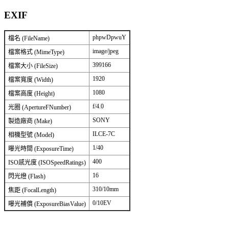
EXIF
phpwDpwuY
檔名 (FileName)
image/jpeg
檔案格式 (MimeType)
399166
檔案大小 (FileSize)
1920
檔案寬度 (Width)
1080
檔案高度 (Height)
f/4.0
光圈 (ApertureFNumber)
SONY
製造廠商 (Make)
ILCE-7C
相機型號 (Model)
1/40
曝光時間 (ExposureTime)
400
ISO感光度 (ISOSpeedRatings)
16
閃光燈 (Flash)
310/10mm
焦距 (FocalLength)
0/10EV
曝光補償 (ExposureBiasValue)