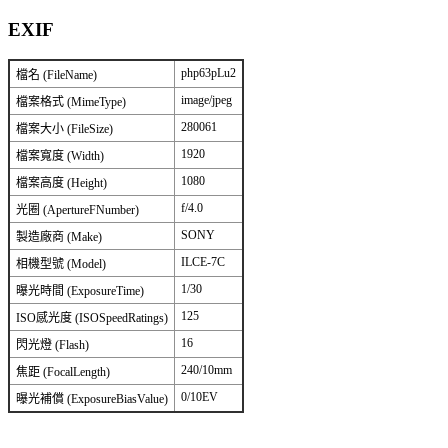
EXIF
php63pLu2
檔名 (FileName)
image/jpeg
檔案格式 (MimeType)
280061
檔案大小 (FileSize)
1920
檔案寬度 (Width)
1080
檔案高度 (Height)
f/4.0
光圈 (ApertureFNumber)
SONY
製造廠商 (Make)
ILCE-7C
相機型號 (Model)
1/30
曝光時間 (ExposureTime)
125
ISO感光度 (ISOSpeedRatings)
16
閃光燈 (Flash)
240/10mm
焦距 (FocalLength)
0/10EV
曝光補償 (ExposureBiasValue)