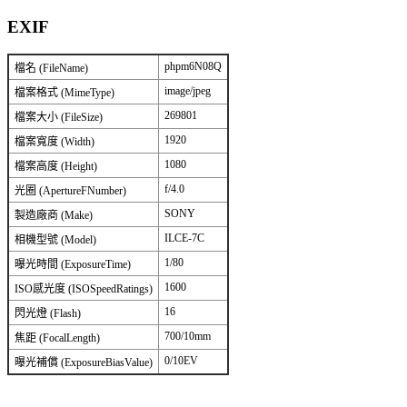
EXIF
phpm6N08Q
檔名 (FileName)
image/jpeg
檔案格式 (MimeType)
269801
檔案大小 (FileSize)
1920
檔案寬度 (Width)
1080
檔案高度 (Height)
f/4.0
光圈 (ApertureFNumber)
SONY
製造廠商 (Make)
ILCE-7C
相機型號 (Model)
1/80
曝光時間 (ExposureTime)
1600
ISO感光度 (ISOSpeedRatings)
16
閃光燈 (Flash)
700/10mm
焦距 (FocalLength)
0/10EV
曝光補償 (ExposureBiasValue)