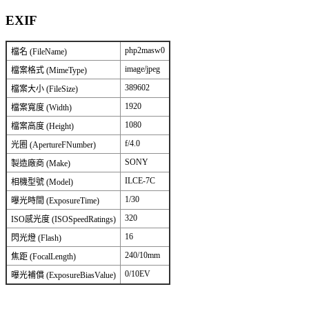
EXIF
php2masw0
檔名 (FileName)
image/jpeg
檔案格式 (MimeType)
389602
檔案大小 (FileSize)
1920
檔案寬度 (Width)
1080
檔案高度 (Height)
f/4.0
光圈 (ApertureFNumber)
SONY
製造廠商 (Make)
ILCE-7C
相機型號 (Model)
1/30
曝光時間 (ExposureTime)
320
ISO感光度 (ISOSpeedRatings)
16
閃光燈 (Flash)
240/10mm
焦距 (FocalLength)
0/10EV
曝光補償 (ExposureBiasValue)