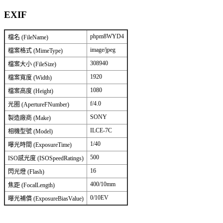
EXIF
phpm8WYD4
檔名 (FileName)
image/jpeg
檔案格式 (MimeType)
308940
檔案大小 (FileSize)
1920
檔案寬度 (Width)
1080
檔案高度 (Height)
f/4.0
光圈 (ApertureFNumber)
SONY
製造廠商 (Make)
ILCE-7C
相機型號 (Model)
1/40
曝光時間 (ExposureTime)
500
ISO感光度 (ISOSpeedRatings)
16
閃光燈 (Flash)
400/10mm
焦距 (FocalLength)
0/10EV
曝光補償 (ExposureBiasValue)