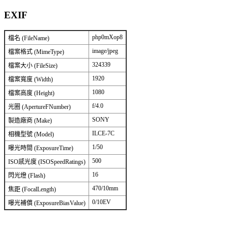
EXIF
php0mXop8
檔名 (FileName)
image/jpeg
檔案格式 (MimeType)
324339
檔案大小 (FileSize)
1920
檔案寬度 (Width)
1080
檔案高度 (Height)
f/4.0
光圈 (ApertureFNumber)
SONY
製造廠商 (Make)
ILCE-7C
相機型號 (Model)
1/50
曝光時間 (ExposureTime)
500
ISO感光度 (ISOSpeedRatings)
16
閃光燈 (Flash)
470/10mm
焦距 (FocalLength)
0/10EV
曝光補償 (ExposureBiasValue)