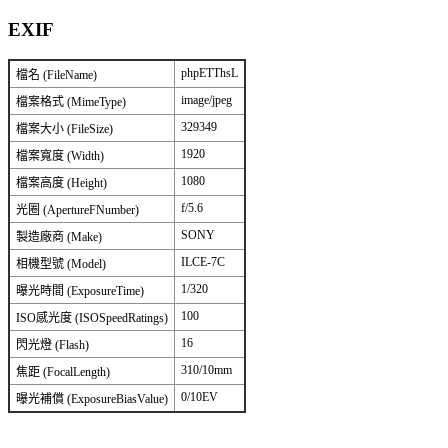
EXIF
phpETThsL
檔名 (FileName)
image/jpeg
檔案格式 (MimeType)
329349
檔案大小 (FileSize)
1920
檔案寬度 (Width)
1080
檔案高度 (Height)
f/5.6
光圈 (ApertureFNumber)
SONY
製造廠商 (Make)
ILCE-7C
相機型號 (Model)
1/320
曝光時間 (ExposureTime)
100
ISO感光度 (ISOSpeedRatings)
16
閃光燈 (Flash)
310/10mm
焦距 (FocalLength)
0/10EV
曝光補償 (ExposureBiasValue)