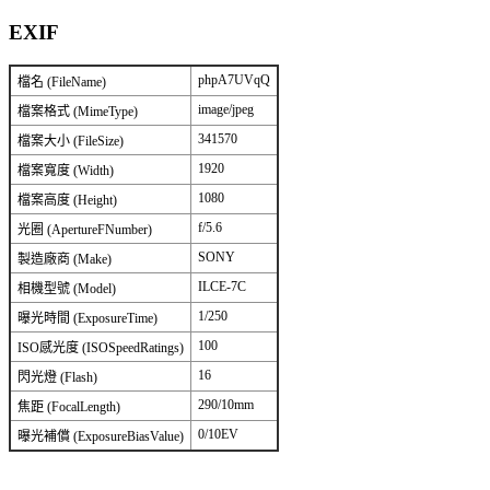
EXIF
phpA7UVqQ
檔名 (FileName)
image/jpeg
檔案格式 (MimeType)
341570
檔案大小 (FileSize)
1920
檔案寬度 (Width)
1080
檔案高度 (Height)
f/5.6
光圈 (ApertureFNumber)
SONY
製造廠商 (Make)
ILCE-7C
相機型號 (Model)
1/250
曝光時間 (ExposureTime)
100
ISO感光度 (ISOSpeedRatings)
16
閃光燈 (Flash)
290/10mm
焦距 (FocalLength)
0/10EV
曝光補償 (ExposureBiasValue)