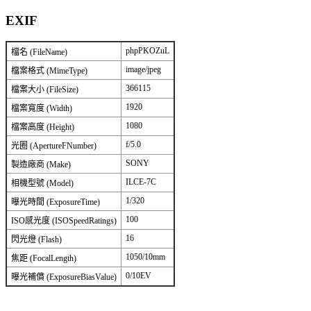
EXIF
phpPKOZuL
檔名 (FileName)
image/jpeg
檔案格式 (MimeType)
366115
檔案大小 (FileSize)
1920
檔案寬度 (Width)
1080
檔案高度 (Height)
f/5.0
光圈 (ApertureFNumber)
SONY
製造廠商 (Make)
ILCE-7C
相機型號 (Model)
1/320
曝光時間 (ExposureTime)
100
ISO感光度 (ISOSpeedRatings)
16
閃光燈 (Flash)
1050/10mm
焦距 (FocalLength)
0/10EV
曝光補償 (ExposureBiasValue)