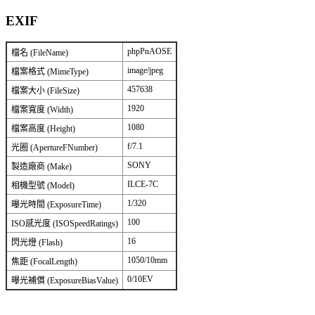
EXIF
phpPnAOSE
檔名 (FileName)
image/jpeg
檔案格式 (MimeType)
457638
檔案大小 (FileSize)
1920
檔案寬度 (Width)
1080
檔案高度 (Height)
f/7.1
光圈 (ApertureFNumber)
SONY
製造廠商 (Make)
ILCE-7C
相機型號 (Model)
1/320
曝光時間 (ExposureTime)
100
ISO感光度 (ISOSpeedRatings)
16
閃光燈 (Flash)
1050/10mm
焦距 (FocalLength)
0/10EV
曝光補償 (ExposureBiasValue)