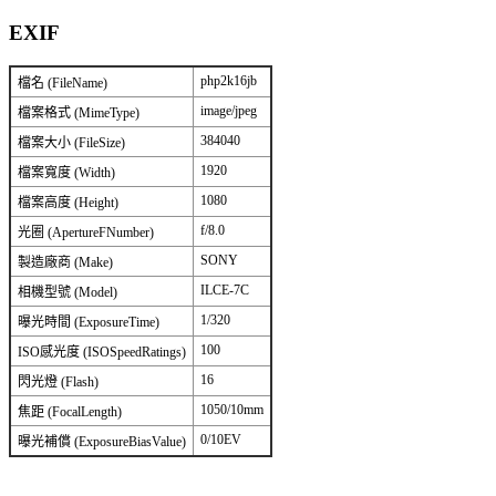
EXIF
php2k16jb
檔名 (FileName)
image/jpeg
檔案格式 (MimeType)
384040
檔案大小 (FileSize)
1920
檔案寬度 (Width)
1080
檔案高度 (Height)
f/8.0
光圈 (ApertureFNumber)
SONY
製造廠商 (Make)
ILCE-7C
相機型號 (Model)
1/320
曝光時間 (ExposureTime)
100
ISO感光度 (ISOSpeedRatings)
16
閃光燈 (Flash)
1050/10mm
焦距 (FocalLength)
0/10EV
曝光補償 (ExposureBiasValue)