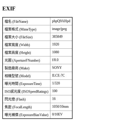
EXIF
phpQ9AHpd
檔名 (FileName)
image/jpeg
檔案格式 (MimeType)
385849
檔案大小 (FileSize)
1920
檔案寬度 (Width)
1080
檔案高度 (Height)
f/8.0
光圈 (ApertureFNumber)
SONY
製造廠商 (Make)
ILCE-7C
相機型號 (Model)
1/320
曝光時間 (ExposureTime)
100
ISO感光度 (ISOSpeedRatings)
16
閃光燈 (Flash)
1050/10mm
焦距 (FocalLength)
0/10EV
曝光補償 (ExposureBiasValue)