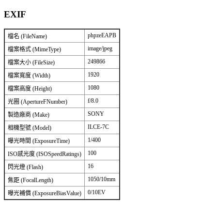
EXIF
phpzeEAPB
檔名 (FileName)
image/jpeg
檔案格式 (MimeType)
249866
檔案大小 (FileSize)
1920
檔案寬度 (Width)
1080
檔案高度 (Height)
f/8.0
光圈 (ApertureFNumber)
SONY
製造廠商 (Make)
ILCE-7C
相機型號 (Model)
1/400
曝光時間 (ExposureTime)
100
ISO感光度 (ISOSpeedRatings)
16
閃光燈 (Flash)
1050/10mm
焦距 (FocalLength)
0/10EV
曝光補償 (ExposureBiasValue)