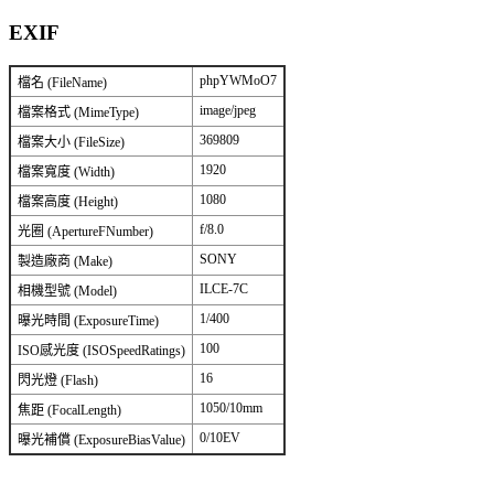
EXIF
phpYWMoO7
檔名 (FileName)
image/jpeg
檔案格式 (MimeType)
369809
檔案大小 (FileSize)
1920
檔案寬度 (Width)
1080
檔案高度 (Height)
f/8.0
光圈 (ApertureFNumber)
SONY
製造廠商 (Make)
ILCE-7C
相機型號 (Model)
1/400
曝光時間 (ExposureTime)
100
ISO感光度 (ISOSpeedRatings)
16
閃光燈 (Flash)
1050/10mm
焦距 (FocalLength)
0/10EV
曝光補償 (ExposureBiasValue)