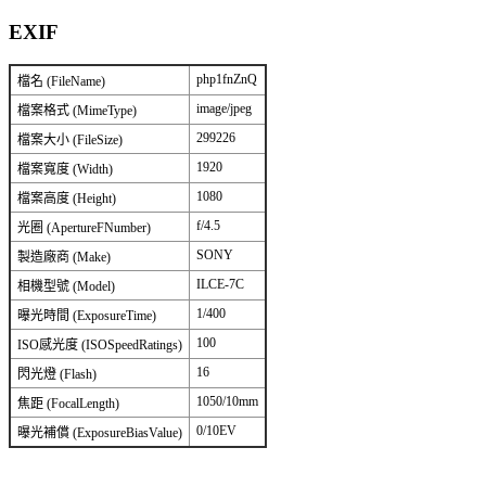
EXIF
php1fnZnQ
檔名 (FileName)
image/jpeg
檔案格式 (MimeType)
299226
檔案大小 (FileSize)
1920
檔案寬度 (Width)
1080
檔案高度 (Height)
f/4.5
光圈 (ApertureFNumber)
SONY
製造廠商 (Make)
ILCE-7C
相機型號 (Model)
1/400
曝光時間 (ExposureTime)
100
ISO感光度 (ISOSpeedRatings)
16
閃光燈 (Flash)
1050/10mm
焦距 (FocalLength)
0/10EV
曝光補償 (ExposureBiasValue)