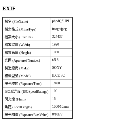
EXIF
phpdQ5HPU
檔名 (FileName)
image/jpeg
檔案格式 (MimeType)
324437
檔案大小 (FileSize)
1920
檔案寬度 (Width)
1080
檔案高度 (Height)
f/5.6
光圈 (ApertureFNumber)
SONY
製造廠商 (Make)
ILCE-7C
相機型號 (Model)
1/400
曝光時間 (ExposureTime)
100
ISO感光度 (ISOSpeedRatings)
16
閃光燈 (Flash)
1050/10mm
焦距 (FocalLength)
0/10EV
曝光補償 (ExposureBiasValue)