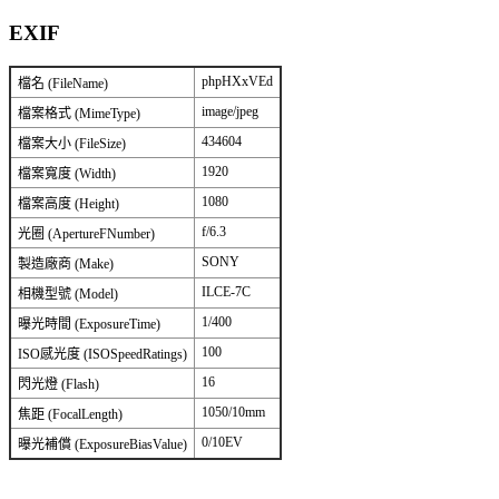
EXIF
phpHXxVEd
檔名 (FileName)
image/jpeg
檔案格式 (MimeType)
434604
檔案大小 (FileSize)
1920
檔案寬度 (Width)
1080
檔案高度 (Height)
f/6.3
光圈 (ApertureFNumber)
SONY
製造廠商 (Make)
ILCE-7C
相機型號 (Model)
1/400
曝光時間 (ExposureTime)
100
ISO感光度 (ISOSpeedRatings)
16
閃光燈 (Flash)
1050/10mm
焦距 (FocalLength)
0/10EV
曝光補償 (ExposureBiasValue)