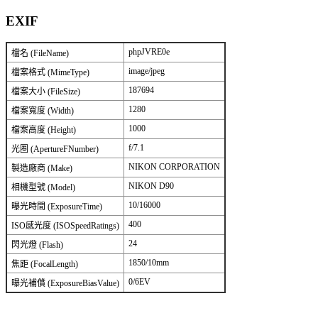
EXIF
phpJVRE0e
檔名 (FileName)
image/jpeg
檔案格式 (MimeType)
187694
檔案大小 (FileSize)
1280
檔案寬度 (Width)
1000
檔案高度 (Height)
f/7.1
光圈 (ApertureFNumber)
NIKON CORPORATION
製造廠商 (Make)
NIKON D90
相機型號 (Model)
10/16000
曝光時間 (ExposureTime)
400
ISO感光度 (ISOSpeedRatings)
24
閃光燈 (Flash)
1850/10mm
焦距 (FocalLength)
0/6EV
曝光補償 (ExposureBiasValue)