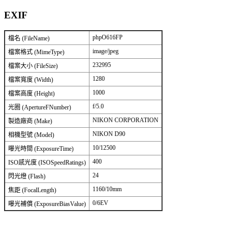
EXIF
phpO616FP
檔名 (FileName)
image/jpeg
檔案格式 (MimeType)
232995
檔案大小 (FileSize)
1280
檔案寬度 (Width)
1000
檔案高度 (Height)
f/5.0
光圈 (ApertureFNumber)
NIKON CORPORATION
製造廠商 (Make)
NIKON D90
相機型號 (Model)
10/12500
曝光時間 (ExposureTime)
400
ISO感光度 (ISOSpeedRatings)
24
閃光燈 (Flash)
1160/10mm
焦距 (FocalLength)
0/6EV
曝光補償 (ExposureBiasValue)