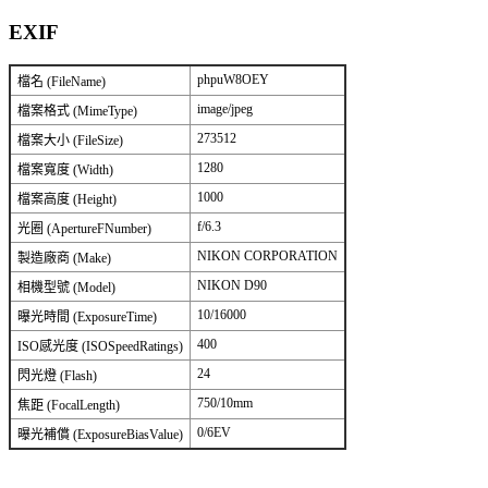
EXIF
phpuW8OEY
檔名 (FileName)
image/jpeg
檔案格式 (MimeType)
273512
檔案大小 (FileSize)
1280
檔案寬度 (Width)
1000
檔案高度 (Height)
f/6.3
光圈 (ApertureFNumber)
NIKON CORPORATION
製造廠商 (Make)
NIKON D90
相機型號 (Model)
10/16000
曝光時間 (ExposureTime)
400
ISO感光度 (ISOSpeedRatings)
24
閃光燈 (Flash)
750/10mm
焦距 (FocalLength)
0/6EV
曝光補償 (ExposureBiasValue)