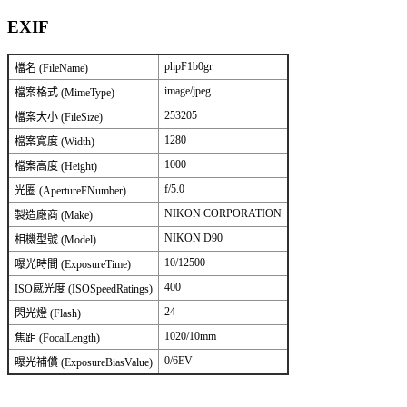
EXIF
phpF1b0gr
檔名 (FileName)
image/jpeg
檔案格式 (MimeType)
253205
檔案大小 (FileSize)
1280
檔案寬度 (Width)
1000
檔案高度 (Height)
f/5.0
光圈 (ApertureFNumber)
NIKON CORPORATION
製造廠商 (Make)
NIKON D90
相機型號 (Model)
10/12500
曝光時間 (ExposureTime)
400
ISO感光度 (ISOSpeedRatings)
24
閃光燈 (Flash)
1020/10mm
焦距 (FocalLength)
0/6EV
曝光補償 (ExposureBiasValue)