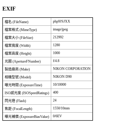
EXIF
php9JSJXX
檔名 (FileName)
image/jpeg
檔案格式 (MimeType)
212992
檔案大小 (FileSize)
1280
檔案寬度 (Width)
1000
檔案高度 (Height)
f/4.8
光圈 (ApertureFNumber)
NIKON CORPORATION
製造廠商 (Make)
NIKON D90
相機型號 (Model)
10/10000
曝光時間 (ExposureTime)
400
ISO感光度 (ISOSpeedRatings)
24
閃光燈 (Flash)
1550/10mm
焦距 (FocalLength)
0/6EV
曝光補償 (ExposureBiasValue)