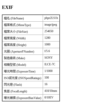
EXIF
phpe2LS1h
檔名 (FileName)
image/jpeg
檔案格式 (MimeType)
254650
檔案大小 (FileSize)
1280
檔案寬度 (Width)
1000
檔案高度 (Height)
f/5.6
光圈 (ApertureFNumber)
SONY
製造廠商 (Make)
ILCE-7C
相機型號 (Model)
1/1000
曝光時間 (ExposureTime)
100
ISO感光度 (ISOSpeedRatings)
16
閃光燈 (Flash)
410/10mm
焦距 (FocalLength)
0/10EV
曝光補償 (ExposureBiasValue)