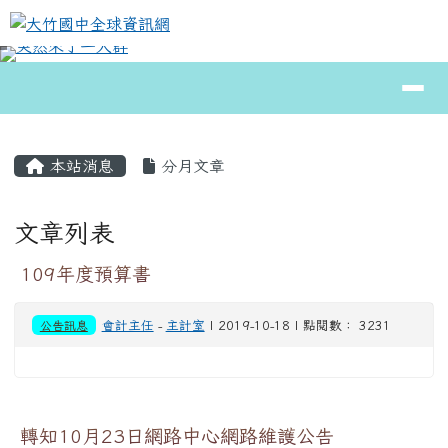
大竹國中全球資訊網
跳至主內容區
導覽列
⏸
頁尾區域
主內容區域
本站消息
分月文章
文章列表
109年度預算書
公告訊息
會計主任
-
主計室
| 2019-10-18 | 點閱數： 3231
轉知10月23日網路中心網路維護公告