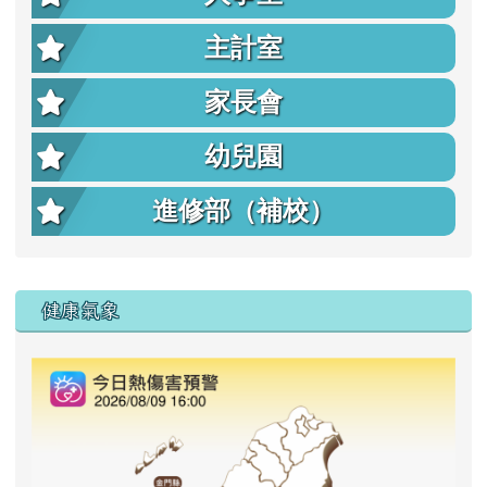
主計室
家長會
幼兒園
進修部（補校）
右邊區域內容
健康氣象