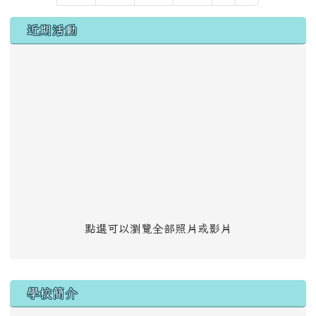
左邊區域內容
近期活動
點選可以瀏覽全部照片或影片
學校簡介