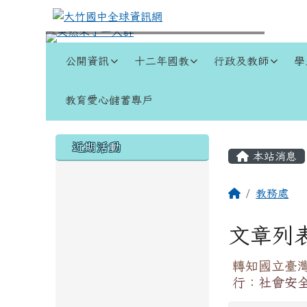
跳至主內容區
大竹國中全球資訊網
導覽列
公開資訊
十二年國教
行政及教師
學
教育愛心儲蓄專戶
頁尾區域
左邊區域內容
主內容
近期活動
本站消息
回首頁
教務處
文章列
轉知國立臺
行：社會安