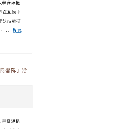
入學資源挹
師在互動中
餐飲技能研
 ...
觀
共同營隊」活
入學資源挹