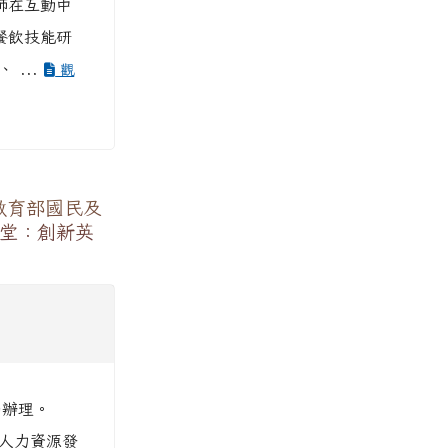
師在互動中
餐飲技能研
 ...
觀
教育部國民及
課堂：創新英
函辦理。
與人力資源發