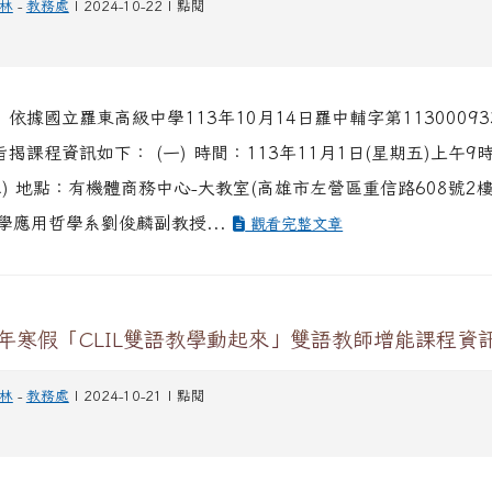
林
-
教務處
| 2024-10-22 | 點閱
 依據國立羅東高級中學113年10月14日羅中輔字第11300093
旨揭課程資訊如下： (一) 時間：113年11月1日(星期五)上午9
二) 地點：有機體商務中心-大教室(高雄市左營區重信路608號2樓)
學應用哲學系劉俊麟副教授...
觀看完整文章
5年寒假「CLIL雙語教學動起來」雙語教師增能課程資
林
-
教務處
| 2024-10-21 | 點閱