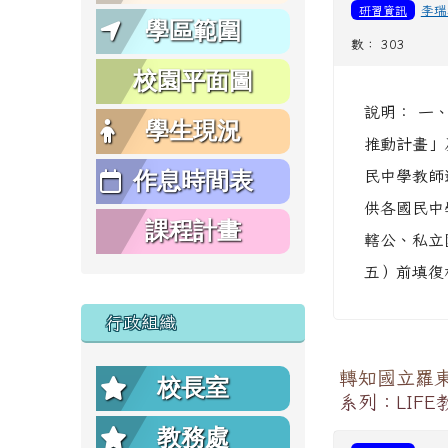
研習資訊
李瑞
學區範圍
數： 303
校園平面圖
說明： 一
學生現況
推動計畫」及
作息時間表
民中學教師
供各國民中
課程計畫
轄公、私立
五）前填復相
行政組織
轉知國立羅
校長室
系列：LIF
教務處