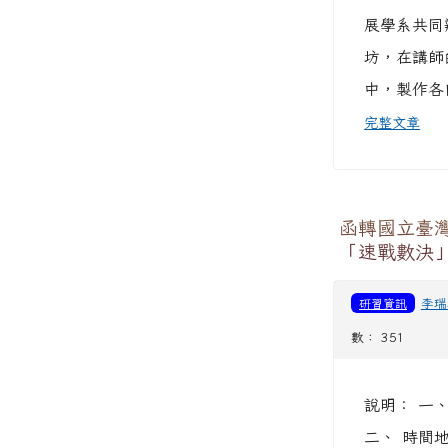
展學系共同
坊，在講師
中，製作各自
完整文章
函轉國立臺
「速戰數決
研習資訊
李瑞
數： 351
說明： 一、
二、 時間地