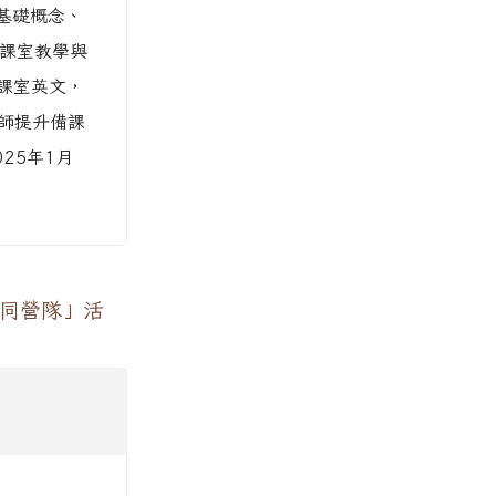
L基礎概念、
L課室教學與
課室英文，
師提升備課
25年1月
共同營隊」活