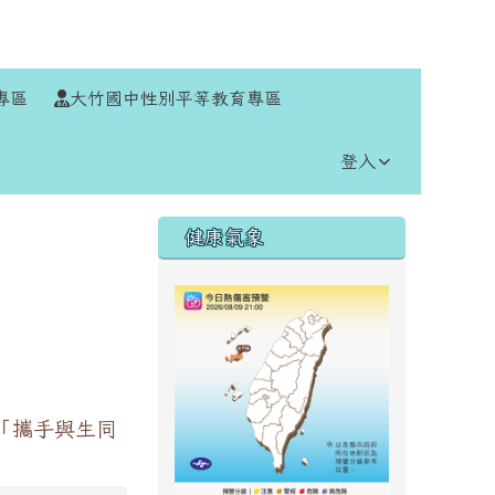
⏸
專區
大竹國中性別平等教育專區
登入
右邊區域內容
健康氣象
「攜手與生同