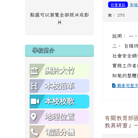
研習資訊
李瑞
點選可以瀏覽全部照片或影
數： 275
片
說明： 一、
二、 旨揭
學校簡介
社會安全網
實務工作者
關於大竹
知能的整體
本校沿革
觀看完整
本校校歌
地理位置
有關教育部
教具研習」
電話分機