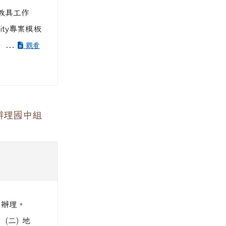
R教具工作
ty專案模板
...
觀看
辦理國中組
函辦理。
(二) 地