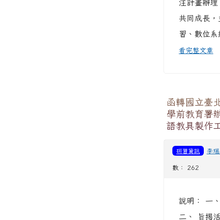
注計畫辦理
共同成長，
習、數位系
看完整文章
函轉國立臺
學前教育署
語教具製作
研習資訊
李瑞
數： 262
說明： 一、
二、 旨揭