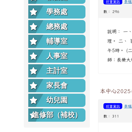
研習資訊
李瑞
學務處
數： 296
總務處
說明： 一、
輔導室
理。 二、 
午5時。 (
人事室
師：長榮大
主計室
家長會
本中心202
幼兒園
研習資訊
李瑞
進修部（補校）
數： 311