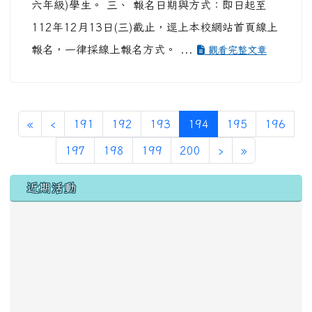
六年級)學生。 三、 報名日期與方式：即日起至
112年12月13日(三)截止，逕上本校網站首頁線上
報名，一律採線上報名方式。 ...
觀看完整文章
第一頁
上一頁
(目前頁次)
«
‹
191
192
193
194
195
196
下一頁
最後頁
197
198
199
200
›
»
左邊區域內容
近期活動