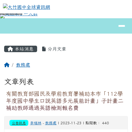
大竹國中全球資訊網
跳至主內容區
導覽列
⏸
頁尾區域
主內容區域
本站消息
分月文章
回首頁
教務處
文章列表
有關教育部國民及學前教育署補助本市「112學
年度國中學生口說英語多元展能計畫」子計畫二
補助教師通過英語檢測報名費
公告訊息
李瑞林
-
教務處
| 2023-11-23 | 點閱數： 440