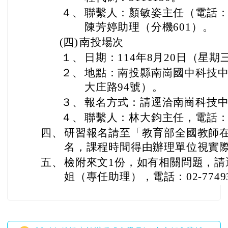
４、
聯繫人：顏敏姿主任（電話：07-
陳芳婷助理（分機601）。
(四)
南投場次
１、
日期：114年8月20日（星
２、
地點：南投縣南崗國中科技
大庄路94號）。
３、
報名方式：請逕洽南崗科技
４、
聯繫人：林大鈞主任，電話：049
四、
研習報名請至「教育部全國教師
名，課程時間得由辦理單位視實
五、
檢附來文1份，如有相關問題，請
姐（專任助理），電話：02-77493