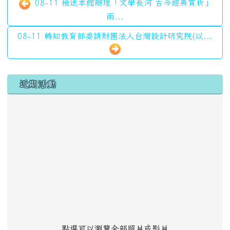
08-11 檢送本館辦理「文學長河 古今經典賞析」
兩...
08-11 轉知教育部委請財團法人台灣設計研究院(以...
左邊區域內容
近期活動
點選可以瀏覽全部照片或影片