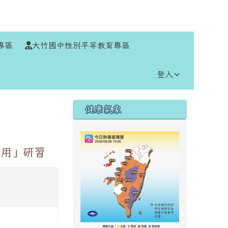
⏸
專區
大竹國中性別平等教育專區
登入
右邊區域內容
健康氣象
應用」研習