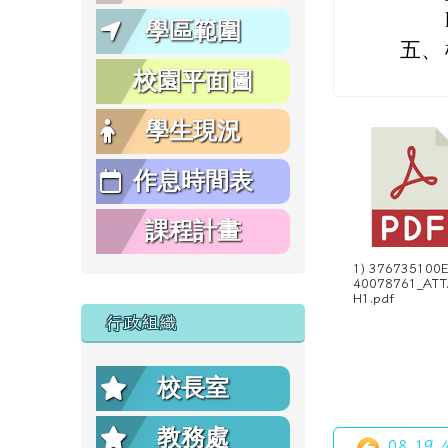
學區範圍
五、
校園平面圖
學生現況
作息時間表
課程計畫
1) 376735100
40078761_AT
H1.pdf
行政組織
校長室
教務處
08-19