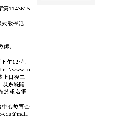
1143625
戲式教學活
。
教師。
至下午12時。
//www.in
截止日後二
」以系統隨
布於報名網
路中心教育企
edu@mail.