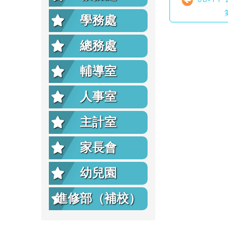
學務處
總務處
輔導室
人事室
主計室
家長會
幼兒園
進修部（補校）