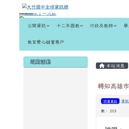
跳至主內容區
大竹國中全球資訊網
導覽列
公開資訊
十二年國教
行政及教師
學
教育愛心儲蓄專戶
頁尾區域
左邊區域內容
主內容
近期活動
本站消息
轉知高雄市
研習資訊
資訊
數： 203