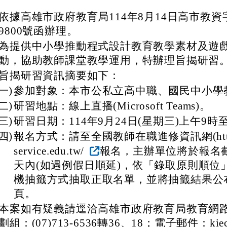
依據高雄市政府教育局114年8月14日高市教資字第
9800號函辦理。
為提供中小學推動程式設計教育教學素材及遊
動，協助教師課堂教學運用，特辦理旨揭研習
旨揭研習資訊摘要如下：
(一)
參加對象：本市公私立高中職、國民中小學
(二)
研習地點：線上直播(Microsoft Teams)。
(三)
研習日期：114年9月24日(星期三)上午9時
(四)
報名方式：請至全國教師在職進修資訊網(https:
service.edu.tw/
報名，主辦單位將於報名
天內(如遇例假日順延)，依「錄取原則順位
機抽籤方式抽取正取名單，並將抽籤結果公
頁。
本案如有疑義請逕洽高雄市政府教育局教育網
劃組：(07)713-6536轉36、18；電子郵件：kiec-