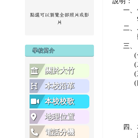
說明：
一、
點選可以瀏覽全部照片或影
片
二、
三、
學校簡介
關於大竹
本校沿革
本校校歌
地理位置
四、
電話分機